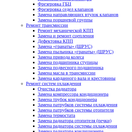
Фрезеровка ГБЦ
Фрезеровка седел клапанов
Замена направляющих втулок клапанов
Замена поршневой группы
Ремонт трансмиссии
Ремонт механической КПП
Замена и ремонт сцепления
Дефектовка КПП
Замена «гранаты» (ШРУС)
Замена пыльника «гранаты» (ШРУС)
Замена привода колеса
Замена подшипника ступицы
Замена подвесного подшипника
Замена масла в трансмиссии
Замена карданного вала и крестовины
Ремонт систем охлаждения
Очистка радиатора
Замена компрессора кондиционера
Замена трубок кондиционера
Замена патрубков системы охлаждения
Замена патрубков системы отопителя
Замена термостата
Замена радиатора отопителя (печки)
Замена радиатора системы охлаждения
Замена радиатора кондиционера