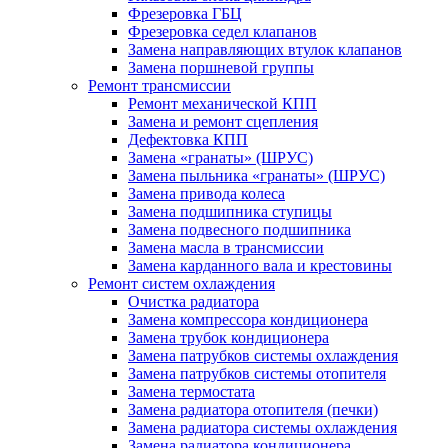
Фрезеровка ГБЦ
Фрезеровка седел клапанов
Замена направляющих втулок клапанов
Замена поршневой группы
Ремонт трансмиссии
Ремонт механической КПП
Замена и ремонт сцепления
Дефектовка КПП
Замена «гранаты» (ШРУС)
Замена пыльника «гранаты» (ШРУС)
Замена привода колеса
Замена подшипника ступицы
Замена подвесного подшипника
Замена масла в трансмиссии
Замена карданного вала и крестовины
Ремонт систем охлаждения
Очистка радиатора
Замена компрессора кондиционера
Замена трубок кондиционера
Замена патрубков системы охлаждения
Замена патрубков системы отопителя
Замена термостата
Замена радиатора отопителя (печки)
Замена радиатора системы охлаждения
Замена радиатора кондиционера