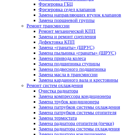
Фрезеровка ГБЦ
Фрезеровка седел клапанов
Замена направляющих втулок клапанов
Замена поршневой группы
Ремонт трансмиссии
Ремонт механической КПП
Замена и ремонт сцепления
Дефектовка КПП
Замена «гранаты» (ШРУС)
Замена пыльника «гранаты» (ШРУС)
Замена привода колеса
Замена подшипника ступицы
Замена подвесного подшипника
Замена масла в трансмиссии
Замена карданного вала и крестовины
Ремонт систем охлаждения
Очистка радиатора
Замена компрессора кондиционера
Замена трубок кондиционера
Замена патрубков системы охлаждения
Замена патрубков системы отопителя
Замена термостата
Замена радиатора отопителя (печки)
Замена радиатора системы охлаждения
Замена радиатора кондиционера