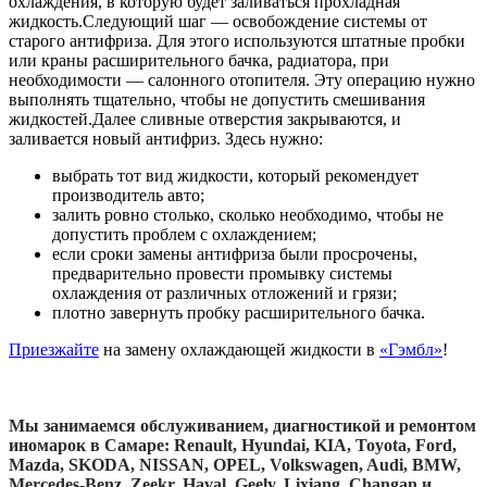
охлаждения, в которую будет заливаться прохладная
жидкость.Следующий шаг — освобождение системы от
старого антифриза. Для этого используются штатные пробки
или краны расширительного бачка, радиатора, при
необходимости — салонного отопителя. Эту операцию нужно
выполнять тщательно, чтобы не допустить смешивания
жидкостей.Далее сливные отверстия закрываются, и
заливается новый антифриз. Здесь нужно:
выбрать тот вид жидкости, который рекомендует
производитель авто;
залить ровно столько, сколько необходимо, чтобы не
допустить проблем с охлаждением;
если сроки замены антифриза были просрочены,
предварительно провести промывку системы
охлаждения от различных отложений и грязи;
плотно завернуть пробку расширительного бачка.
Приезжайте
на замену охлаждающей жидкости в
«Гэмбл»
!
Мы занимаемся обслуживанием, диагностикой и ремонтом
иномарок в Самаре: Renault, Нyundai, KIA, Toyota, Ford,
Mazda, SKODA, NISSAN, OPEL, Volkswagen, Audi, BMW,
Mercedes-Benz, Zeekr, Haval, Geely, Lixiang, Changan и