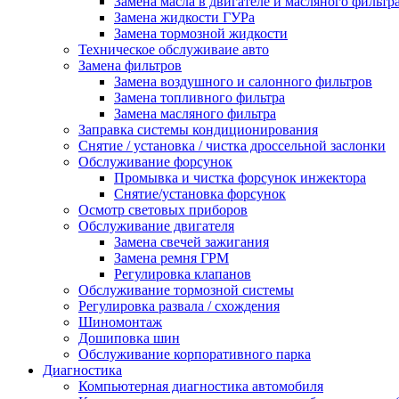
Замена масла в двигателе и масляного фильтр
Замена жидкости ГУРа
Замена тормозной жидкости
Техническое обслуживаие авто
Замена фильтров
Замена воздушного и салонного фильтров
Замена топливного фильтра
Замена масляного фильтра
Заправка системы кондиционирования
Снятие / установка / чистка дроссельной заслонки
Обслуживание форсунок
Промывка и чистка форсунок инжектора
Снятие/установка форсунок
Осмотр световых приборов
Обслуживание двигателя
Замена свечей зажигания
Замена ремня ГРМ
Регулировка клапанов
Обслуживание тормозной системы
Регулировка развала / схождения
Шиномонтаж
Дошиповка шин
Обслуживание корпоративного парка
Диагностика
Компьютерная диагностика автомобиля