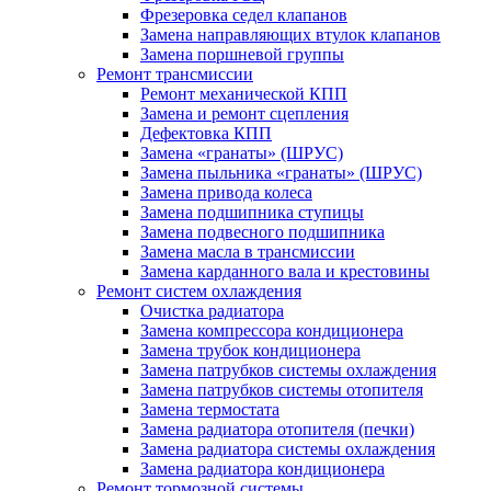
Фрезеровка седел клапанов
Замена направляющих втулок клапанов
Замена поршневой группы
Ремонт трансмиссии
Ремонт механической КПП
Замена и ремонт сцепления
Дефектовка КПП
Замена «гранаты» (ШРУС)
Замена пыльника «гранаты» (ШРУС)
Замена привода колеса
Замена подшипника ступицы
Замена подвесного подшипника
Замена масла в трансмиссии
Замена карданного вала и крестовины
Ремонт систем охлаждения
Очистка радиатора
Замена компрессора кондиционера
Замена трубок кондиционера
Замена патрубков системы охлаждения
Замена патрубков системы отопителя
Замена термостата
Замена радиатора отопителя (печки)
Замена радиатора системы охлаждения
Замена радиатора кондиционера
Ремонт тормозной системы