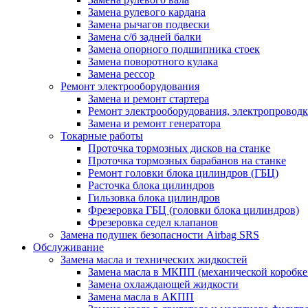
Замена рулевого кардана
Замена рычагов подвески
Замена с/б задней балки
Замена опорного подшипника стоек
Замена поворотного кулака
Замена рессор
Ремонт электрооборудования
Замена и ремонт стартера
Ремонт электрооборудования, электропровод
Замена и ремонт генератора
Токарные работы
Проточка тормозных дисков на станке
Проточка тормозных барабанов на станке
Ремонт головки блока цилиндров (ГБЦ)
Расточка блока цилиндров
Гильзовка блока цилиндров
Фрезеровка ГБЦ (головки блока цилиндров)
Фрезеровка седел клапанов
Замена подушек безопасности Airbag SRS
Обслуживание
Замена масла и технических жидкостей
Замена масла в МКПП (механической коробке
Замена охлаждающей жидкости
Замена масла в АКПП