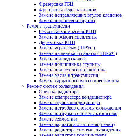
Фрезеровка ГБЦ
Фрезеровка седел клапанов
Замена направляющих втулок клапанов
Замена поршневой группы
Ремонт трансмиссии
Ремонт механической КПП
Замена и ремонт сцепления
Дефектовка КПП
Замена «гранаты» (ШРУС)
Замена пыльника «гранаты» (ШРУС)
Замена привода колеса
Замена подшипника ступицы
Замена подвесного подшипника
Замена масла в трансмиссии
Замена карданного вала и крестовины
Ремонт систем охлаждения
Очистка радиатора
Замена компрессора кондиционера
Замена трубок кондиционера
Замена патрубков системы охлаждения
Замена патрубков системы отопителя
Замена термостата
Замена радиатора отопителя (печки)
Замена радиатора системы охлаждения
Замена радиатора кондиционера