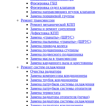
Фрезеровка ГБЦ
Фрезеровка седел клапанов
Замена направляющих втулок клапанов
Замена поршневой группы
Ремонт трансмиссии
Ремонт механической КПП
Замена и ремонт сцепления
Дефектовка КПП
Замена «гранаты» (ШРУС)
Замена пыльника «гранаты» (ШРУС)
Замена привода колеса
Замена подшипника ступицы
Замена подвесного подшипника
Замена масла в трансмиссии
Замена карданного вала и крестовины
Ремонт систем охлаждения
Очистка радиатора
Замена компрессора кондиционера
Замена трубок кондиционера
Замена патрубков системы охлаждения
Замена патрубков системы отопителя
Замена термостата
Замена радиатора отопителя (печки)
Замена радиатора системы охлаждения
Замена радиатора кондиционера