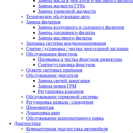
Замена масла в двигателе и масляного фильтр
Замена жидкости ГУРа
Замена тормозной жидкости
Техническое обслуживаие авто
Замена фильтров
Замена воздушного и салонного фильтров
Замена топливного фильтра
Замена масляного фильтра
Заправка системы кондиционирования
Снятие / установка / чистка дроссельной заслонки
Обслуживание форсунок
Промывка и чистка форсунок инжектора
Снятие/установка форсунок
Осмотр световых приборов
Обслуживание двигателя
Замена свечей зажигания
Замена ремня ГРМ
Регулировка клапанов
Обслуживание тормозной системы
Регулировка развала / схождения
Шиномонтаж
Дошиповка шин
Обслуживание корпоративного парка
Диагностика
Компьютерная диагностика автомобиля