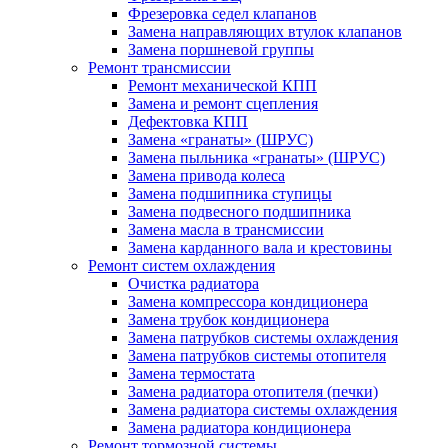
Фрезеровка седел клапанов
Замена направляющих втулок клапанов
Замена поршневой группы
Ремонт трансмиссии
Ремонт механической КПП
Замена и ремонт сцепления
Дефектовка КПП
Замена «гранаты» (ШРУС)
Замена пыльника «гранаты» (ШРУС)
Замена привода колеса
Замена подшипника ступицы
Замена подвесного подшипника
Замена масла в трансмиссии
Замена карданного вала и крестовины
Ремонт систем охлаждения
Очистка радиатора
Замена компрессора кондиционера
Замена трубок кондиционера
Замена патрубков системы охлаждения
Замена патрубков системы отопителя
Замена термостата
Замена радиатора отопителя (печки)
Замена радиатора системы охлаждения
Замена радиатора кондиционера
Ремонт тормозной системы