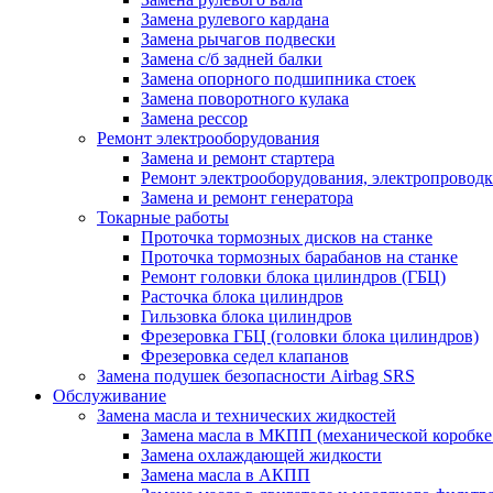
Замена рулевого кардана
Замена рычагов подвески
Замена с/б задней балки
Замена опорного подшипника стоек
Замена поворотного кулака
Замена рессор
Ремонт электрооборудования
Замена и ремонт стартера
Ремонт электрооборудования, электропровод
Замена и ремонт генератора
Токарные работы
Проточка тормозных дисков на станке
Проточка тормозных барабанов на станке
Ремонт головки блока цилиндров (ГБЦ)
Расточка блока цилиндров
Гильзовка блока цилиндров
Фрезеровка ГБЦ (головки блока цилиндров)
Фрезеровка седел клапанов
Замена подушек безопасности Airbag SRS
Обслуживание
Замена масла и технических жидкостей
Замена масла в МКПП (механической коробке
Замена охлаждающей жидкости
Замена масла в АКПП