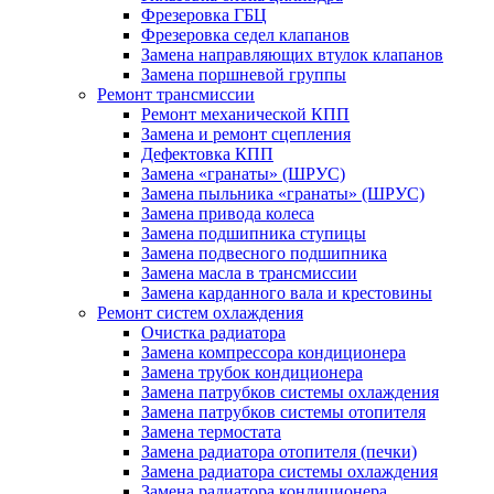
Фрезеровка ГБЦ
Фрезеровка седел клапанов
Замена направляющих втулок клапанов
Замена поршневой группы
Ремонт трансмиссии
Ремонт механической КПП
Замена и ремонт сцепления
Дефектовка КПП
Замена «гранаты» (ШРУС)
Замена пыльника «гранаты» (ШРУС)
Замена привода колеса
Замена подшипника ступицы
Замена подвесного подшипника
Замена масла в трансмиссии
Замена карданного вала и крестовины
Ремонт систем охлаждения
Очистка радиатора
Замена компрессора кондиционера
Замена трубок кондиционера
Замена патрубков системы охлаждения
Замена патрубков системы отопителя
Замена термостата
Замена радиатора отопителя (печки)
Замена радиатора системы охлаждения
Замена радиатора кондиционера