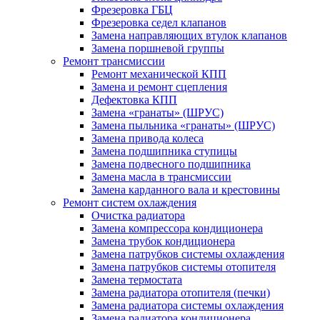
Фрезеровка ГБЦ
Фрезеровка седел клапанов
Замена направляющих втулок клапанов
Замена поршневой группы
Ремонт трансмиссии
Ремонт механической КПП
Замена и ремонт сцепления
Дефектовка КПП
Замена «гранаты» (ШРУС)
Замена пыльника «гранаты» (ШРУС)
Замена привода колеса
Замена подшипника ступицы
Замена подвесного подшипника
Замена масла в трансмиссии
Замена карданного вала и крестовины
Ремонт систем охлаждения
Очистка радиатора
Замена компрессора кондиционера
Замена трубок кондиционера
Замена патрубков системы охлаждения
Замена патрубков системы отопителя
Замена термостата
Замена радиатора отопителя (печки)
Замена радиатора системы охлаждения
Замена радиатора кондиционера