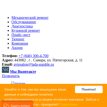
Механический ремонт
Обслуживание
Диагностика
Кузовной ремонт
Прайс-лист
Тюнинг
Компания
Акции
Телефон:
+7 (846) 300-4-700
Адрес:
443082 , г . Самара, ул. Пятигорская, д. 11
Email:
avtosalon@lada-gamble.ru
Мы Вконтакте
Позвонить
Узнайте о том, как мы защищаем ваши
Понятно!
© Автосервис ГЭМБЛ: ремонт и диагностика автомобилей в
данные и соблюдаем политику
Самаре 2026
конфиденциальности в нашем интернет-магазине. Забота о
Карта сайта
конфиденциальности - приоритет!
Подробнее
Задать вопрос