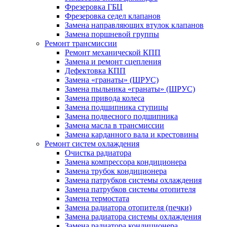
Фрезеровка ГБЦ
Фрезеровка седел клапанов
Замена направляющих втулок клапанов
Замена поршневой группы
Ремонт трансмиссии
Ремонт механической КПП
Замена и ремонт сцепления
Дефектовка КПП
Замена «гранаты» (ШРУС)
Замена пыльника «гранаты» (ШРУС)
Замена привода колеса
Замена подшипника ступицы
Замена подвесного подшипника
Замена масла в трансмиссии
Замена карданного вала и крестовины
Ремонт систем охлаждения
Очистка радиатора
Замена компрессора кондиционера
Замена трубок кондиционера
Замена патрубков системы охлаждения
Замена патрубков системы отопителя
Замена термостата
Замена радиатора отопителя (печки)
Замена радиатора системы охлаждения
Замена радиатора кондиционера