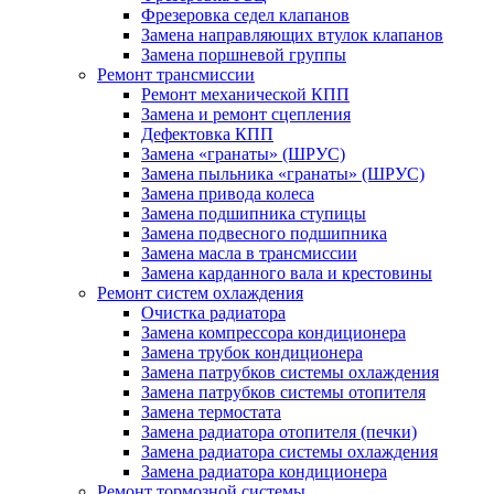
Фрезеровка седел клапанов
Замена направляющих втулок клапанов
Замена поршневой группы
Ремонт трансмиссии
Ремонт механической КПП
Замена и ремонт сцепления
Дефектовка КПП
Замена «гранаты» (ШРУС)
Замена пыльника «гранаты» (ШРУС)
Замена привода колеса
Замена подшипника ступицы
Замена подвесного подшипника
Замена масла в трансмиссии
Замена карданного вала и крестовины
Ремонт систем охлаждения
Очистка радиатора
Замена компрессора кондиционера
Замена трубок кондиционера
Замена патрубков системы охлаждения
Замена патрубков системы отопителя
Замена термостата
Замена радиатора отопителя (печки)
Замена радиатора системы охлаждения
Замена радиатора кондиционера
Ремонт тормозной системы