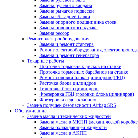
Замена рулевого кардана
Замена рычагов подвески
Замена с/б задней балки
Замена опорного подшипника стоек
Замена поворотного кулака
Замена рессор
Ремонт электрооборудования
Замена и ремонт стартера
Ремонт электрооборудования, электропровод
Замена и ремонт генератора
Токарные работы
Проточка тормозных дисков на станке
Проточка тормозных барабанов на станке
Ремонт головки блока цилиндров (ГБЦ)
Расточка блока цилиндров
Гильзовка блока цилиндров
Фрезеровка ГБЦ (головки блока цилиндров)
Фрезеровка седел клапанов
Замена подушек безопасности Airbag SRS
Обслуживание
Замена масла и технических жидкостей
Замена масла в МКПП (механической коробке
Замена охлаждающей жидкости
Замена масла в АКПП