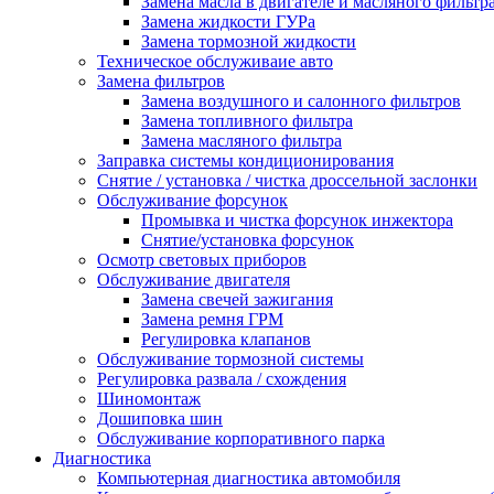
Замена масла в двигателе и масляного фильтр
Замена жидкости ГУРа
Замена тормозной жидкости
Техническое обслуживаие авто
Замена фильтров
Замена воздушного и салонного фильтров
Замена топливного фильтра
Замена масляного фильтра
Заправка системы кондиционирования
Снятие / установка / чистка дроссельной заслонки
Обслуживание форсунок
Промывка и чистка форсунок инжектора
Снятие/установка форсунок
Осмотр световых приборов
Обслуживание двигателя
Замена свечей зажигания
Замена ремня ГРМ
Регулировка клапанов
Обслуживание тормозной системы
Регулировка развала / схождения
Шиномонтаж
Дошиповка шин
Обслуживание корпоративного парка
Диагностика
Компьютерная диагностика автомобиля